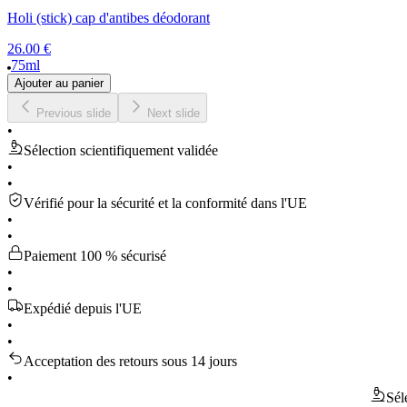
Holi (stick) cap d'antibes déodorant
26.00 €
75ml
Ajouter au panier
Previous slide
Next slide
•
Sélection scientifiquement validée
•
•
Vérifié pour la sécurité et la conformité dans l'UE
•
•
Paiement 100 % sécurisé
•
•
Expédié depuis l'UE
•
•
Acceptation des retours sous 14 jours
•
Sélection