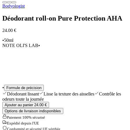
Bodyologist
Sélections
Outils & Accessoires
Shop All
Déodorant roll-on Pure Protection AHA
24.00 €
•
50ml
NOTE OLI'S LAB
•
•
Formule de précision
Déodorant lissant
Lisse la texture des aisselles
Contrôle les
odeurs toute la journée
Ajouter au panier 24.00 €
Options de livraison indisponibles
Paiement 100% sécurisé
Expédié depuis l'UE
Conformité et sécurité UE vérifiée