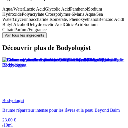
Aqua/Water
Lactic Acid
Glycolic Acid
Panthenol
Sodium
Hydroxide
Polyacrylate Crosspolymer-6
Maris Aqua/Sea
Water
Glycerin
Saccharide Isomerate, Phenoxyethanol
Benzoic Acid
t-
Butyl Alcohol
Dehydroacetic Acid
Citric Acid
Sodium
Citrate
Parfum/Fragrance
Voir tous les ingrédients
Découvrir plus de Bodyologist
Bodyologist
Baume réparateur intense pour les lèvres et la peau Beyond Balm
23.00 €
10ml