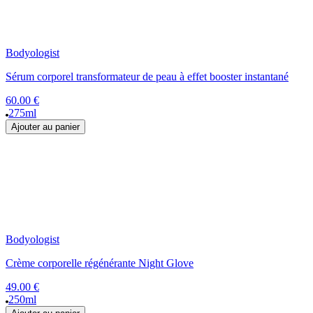
Bodyologist
Sérum corporel transformateur de peau à effet booster instantané
60.00 €
275ml
Ajouter au panier
Bodyologist
Crème corporelle régénérante Night Glove
49.00 €
250ml