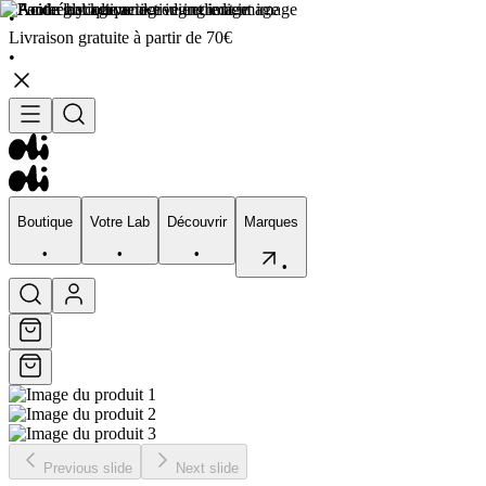
•
Livraison gratuite à partir de 70€
•
Boutique
Votre Lab
Découvrir
Marques
•
•
•
•
Boutique
Votre Lab
Découvrir
Marques
•
•
•
•
Previous slide
Next slide
Visage
Corps
Type de peau
Préocupation