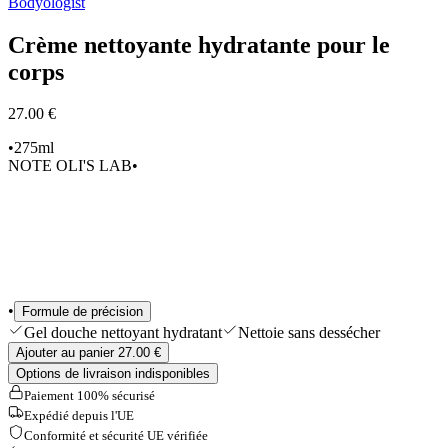
Bodyologist
Sélections
Outils & Accessoires
Crème nettoyante hydratante pour le
Shop All
corps
27.00 €
•
275ml
NOTE OLI'S LAB
•
•
Formule de précision
Gel douche nettoyant hydratant
Nettoie sans dessécher
Ajouter au panier 27.00 €
Options de livraison indisponibles
Paiement 100% sécurisé
Expédié depuis l'UE
Conformité et sécurité UE vérifiée