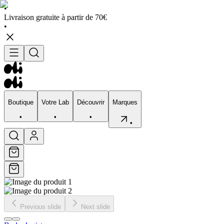
•
Livraison gratuite à partir de 70€
•
Boutique
Votre Lab
Découvrir
Marques
•
•
•
•
Boutique
Votre Lab
Découvrir
Marques
•
•
•
•
Previous slide
Next slide
Visage
Corps
Type de peau
Préocupation