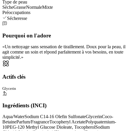
Type de peau
Sèche
Grasse
Normale
Mixte
Préoccupations
Sécheresse
Pourquoi on l'adore
Un nettoyage sans sensation de tiraillement. Doux pour la peau, il
agit comme un soin et répond parfaitement à vos besoins, en toute
simplicité.
Actifs clés
Glycerin
Ingrédients (INCI)
Aqua/Water
Sodium C14-16 Olefin Sulfonate
Glycerin
Coco-
Betaine
Parfum/Fragrance
Tocopheryl Acetate
Polyquaternium-
10
PEG-120 Methyl Glucose Dioleate, Tocopherol
Sodium