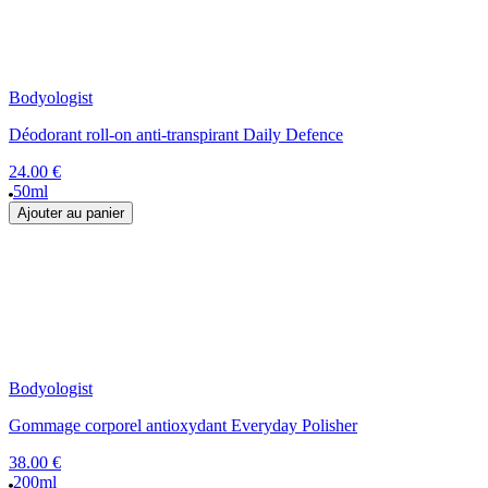
Bodyologist
Déodorant roll-on anti-transpirant Daily Defence
24.00 €
50ml
Ajouter au panier
Bodyologist
Gommage corporel antioxydant Everyday Polisher
38.00 €
200ml