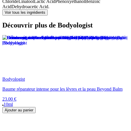
Chloride
Linalool
Lactic Acid
Phenoxyethanol
Benzoic
Acid
Dehydroacetic Acid.
Voir tous les ingrédients
Découvrir plus de Bodyologist
Bodyologist
Baume réparateur intense pour les lèvres et la peau Beyond Balm
23.00 €
10ml
Ajouter au panier