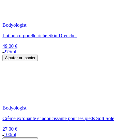
Bodyologist
Lotion corporelle riche Skin Drencher
49.00 €
275ml
Ajouter au panier
Bodyologist
Crème exfoliante et adoucissante pour les pieds Soft Sole
27.00 €
100ml