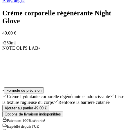
Bodyologist
Sélections
Outils & Accessoires
Crème corporelle régénérante Night
Shop All
Glove
49.00 €
•
250ml
NOTE OLI'S LAB
•
•
Formule de précision
Crème hydratante corporelle régénérante et adoucissante
Lisse
la texture rugueuse du corps
Renforce la barrière cutanée
Ajouter au panier 49.00 €
Options de livraison indisponibles
Paiement 100% sécurisé
Expédié depuis l'UE