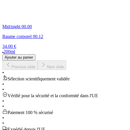
Mid/night 00.00
Baume corporel 00.12
34.00 €
200ml
Ajouter au panier
Previous slide
Next slide
•
Sélection scientifiquement validée
•
•
Vérifié pour la sécurité et la conformité dans l'UE
•
•
Paiement 100 % sécurisé
•
•
Expédié depuis l'UE