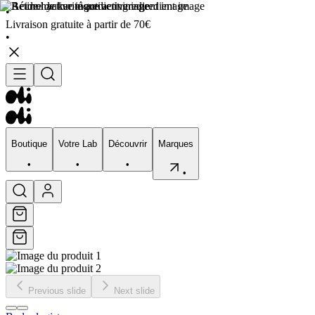
•
Livraison gratuite à partir de 70€
•
Boutique
Votre Lab
Découvrir
Marques
•
•
•
•
Boutique
Votre Lab
Découvrir
Marques
•
•
•
•
Previous slide
Next slide
Visage
Corps
Type de peau
Préocupation