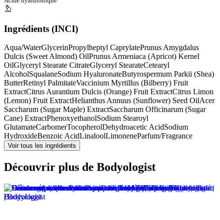
Acide hyaluronique
Ingrédients (INCI)
Aqua/Water
Glycerin
Propylheptyl Caprylate
Prunus Amygdalus
Dulcis (Sweet Almond) Oil
Prunus Armeniaca (Apricot) Kernel
Oil
Glyceryl Stearate Citrate
Glyceryl Stearate
Cetearyl
Alcohol
Squalane
Sodium Hyaluronate
Butyrospermum Parkii (Shea)
Butter
Retinyl Palmitate
Vaccinium Myrtillus (Bilberry) Fruit
Extract
Citrus Aurantium Dulcis (Orange) Fruit Extract
Citrus Limon
(Lemon) Fruit Extract
Helianthus Annuus (Sunflower) Seed Oil
Acer
Saccharum (Sugar Maple) Extract
Saccharum Officinarum (Sugar
Cane) Extract
Phenoxyethanol
Sodium Stearoyl
Glutamate
Carbomer
Tocopherol
Dehydroacetic Acid
Sodium
Hydroxide
Benzoic Acid
Linalool
Limonene
Parfum/Fragrance
Voir tous les ingrédients
Découvrir plus de Bodyologist