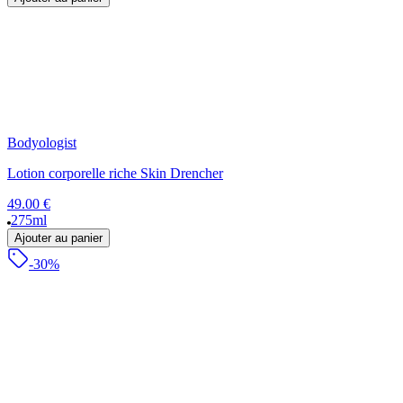
Bodyologist
Lotion corporelle riche Skin Drencher
49.00 €
275ml
Ajouter au panier
-30%