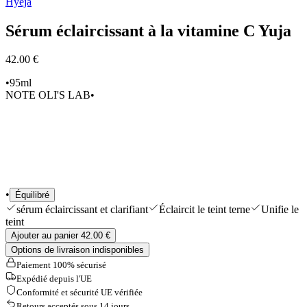
Hyeja
Sélections
Outils & Accessoires
Sérum éclaircissant à la vitamine C Yuja
Shop All
42.00 €
•
95ml
NOTE OLI'S LAB
•
•
Équilibré
sérum éclaircissant et clarifiant
Éclaircit le teint terne
Unifie le
teint
Ajouter au panier 42.00 €
Options de livraison indisponibles
Paiement 100% sécurisé
Expédié depuis l'UE
Conformité et sécurité UE vérifiée
Retours acceptés sous 14 jours