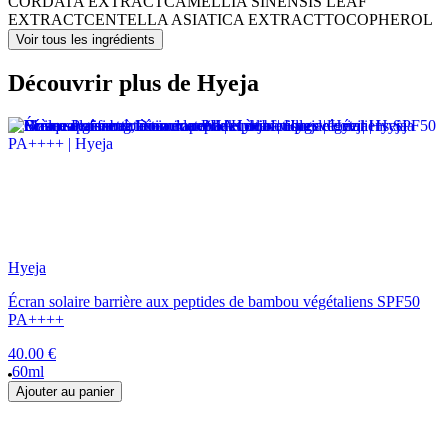
CORDATA EXTRACT
CAMELLIA SINENSIS LEAF
EXTRACT
CENTELLA ASIATICA EXTRACT
TOCOPHEROL
Voir tous les ingrédients
Découvrir plus de Hyeja
Hyeja
Écran solaire barrière aux peptides de bambou végétaliens SPF50
PA++++
40.00 €
60ml
Ajouter au panier