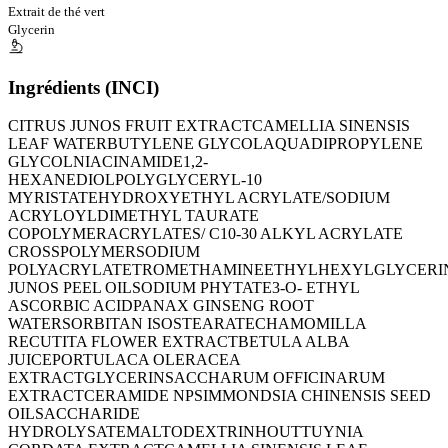
Extrait de thé vert
Glycerin
Ingrédients (INCI)
CITRUS JUNOS FRUIT EXTRACT
CAMELLIA SINENSIS
LEAF WATER
BUTYLENE GLYCOL
AQUA
DIPROPYLENE
GLYCOL
NIACINAMIDE
1,2-
HEXANEDIOL
POLYGLYCERYL-10
MYRISTATE
HYDROXYETHYL ACRYLATE/SODIUM
ACRYLOYLDIMETHYL TAURATE
COPOLYMER
ACRYLATES/ C10-30 ALKYL ACRYLATE
CROSSPOLYMER
SODIUM
POLYACRYLATE
TROMETHAMINE
ETHYLHEXYLGLYCERI
JUNOS PEEL OIL
SODIUM PHYTATE
3-O- ETHYL
ASCORBIC ACID
PANAX GINSENG ROOT
WATER
SORBITAN ISOSTEARATE
CHAMOMILLA
RECUTITA FLOWER EXTRACT
BETULA ALBA
JUICE
PORTULACA OLERACEA
EXTRACT
GLYCERIN
SACCHARUM OFFICINARUM
EXTRACT
CERAMIDE NP
SIMMONDSIA CHINENSIS SEED
OIL
SACCHARIDE
HYDROLYSATE
MALTODEXTRIN
HOUTTUYNIA