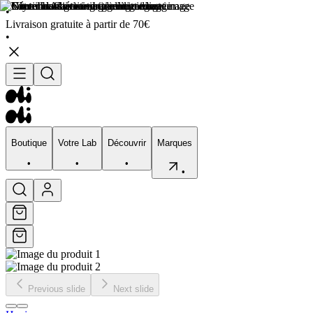
•
Livraison gratuite à partir de 70€
•
Boutique
Votre Lab
Découvrir
Marques
•
•
•
•
Boutique
Votre Lab
Découvrir
Marques
•
•
•
•
Previous slide
Next slide
Visage
Corps
Type de peau
Préocupation