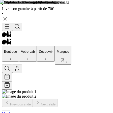
•
Livraison gratuite à partir de 70€
•
Boutique
Votre Lab
Découvrir
Marques
•
•
•
•
Boutique
Votre Lab
Découvrir
Marques
•
•
•
•
Previous slide
Next slide
Visage
Corps
Type de peau
Préocupation