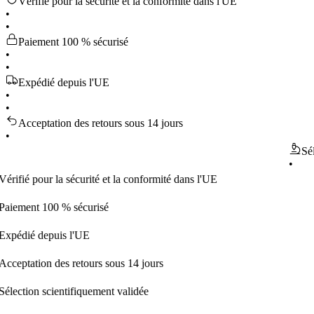
Vérifié pour la sécurité et la conformité dans l'UE
•
•
Paiement 100 % sécurisé
•
•
Expédié depuis l'UE
•
•
Acceptation des retours sous 14 jours
•
Sélection
•
 pour la sécurité et la conformité dans l'UE
nt 100 % sécurisé
é depuis l'UE
tion des retours sous 14 jours
on scientifiquement validée