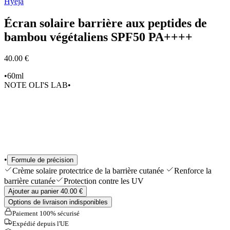
Hyeja
Sélections
Outils & Accessoires
Écran solaire barrière aux peptides de
Shop All
bambou végétaliens SPF50 PA++++
40.00 €
•
60ml
NOTE OLI'S LAB
•
•
Formule de précision
Crème solaire protectrice de la barrière cutanée
Renforce la
barrière cutanée
Protection contre les UV
Ajouter au panier 40.00 €
Options de livraison indisponibles
Paiement 100% sécurisé
Expédié depuis l'UE