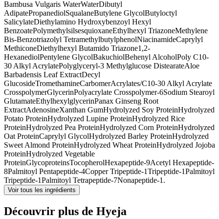
Bambusa Vulgaris Water
Water
Dibutyl
Adipate
Propanediol
Squalane
Butylene Glycol
Butyloctyl
Salicylate
Diethylamino Hydroxybenzoyl Hexyl
Benzoate
Polymethylsilsesquioxane
Ethylhexyl Triazone
Methylene
Bis-Benzotriazolyl Tetramethylbutylphenol
Niacinamide
Caprylyl
Methicone
Diethylhexyl Butamido Triazone
1,2-
Hexanediol
Pentylene Glycol
Bakuchiol
Behenyl Alcohol
Poly C10-
30 Alkyl Acrylate
Polyglyceryl-3 Methylglucose Distearate
Aloe
Barbadensis Leaf Extract
Decyl
Glucoside
Tromethamine
Carbomer
Acrylates/C10-30 Alkyl Acrylate
Crosspolymer
Glycerin
Polyacrylate Crosspolymer-6
Sodium Stearoyl
Glutamate
Ethylhexylglycerin
Panax Ginseng Root
Extract
Adenosine
Xanthan Gum
Hydrolyzed Soy Protein
Hydrolyzed
Potato Protein
Hydrolyzed Lupine Protein
Hydrolyzed Rice
Protein
Hydrolyzed Pea Protein
Hydrolyzed Corn Protein
Hydrolyzed
Oat Protein
Caprylyl Glycol
Hydrolyzed Barley Protein
Hydrolyzed
Sweet Almond Protein
Hydrolyzed Wheat Protein
Hydrolyzed Jojoba
Protein
Hydrolyzed Vegetable
Protein
Glycoproteins
Tocopherol
Hexapeptide-9
Acetyl Hexapeptide-
8
Palmitoyl Pentapeptide-4
Copper Tripeptide-1
Tripeptide-1
Palmitoyl
Tripeptide-1
Palmitoyl Tetrapeptide-7
Nonapeptide-1.
Voir tous les ingrédients
Découvrir plus de Hyeja