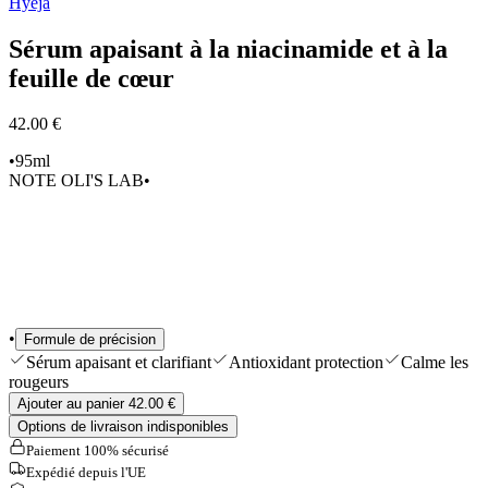
Hyeja
Sélections
Outils & Accessoires
Sérum apaisant à la niacinamide et à la
Shop All
feuille de cœur
42.00 €
•
95ml
NOTE OLI'S LAB
•
•
Formule de précision
Sérum apaisant et clarifiant
Antioxidant protection
Calme les
rougeurs
Ajouter au panier 42.00 €
Options de livraison indisponibles
Paiement 100% sécurisé
Expédié depuis l'UE