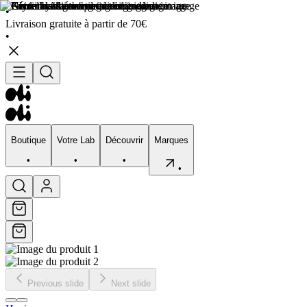
•
Livraison gratuite à partir de 70€
•
Boutique
Votre Lab
Découvrir
Marques
•
•
•
•
Boutique
Votre Lab
Découvrir
Marques
•
•
•
•
Previous slide
Next slide
Visage
Corps
Type de peau
Préocupation