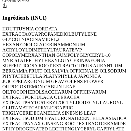
Centella Asiatica
Ingrédients (INCI)
HOUTTUYNIA CORDATA
EXTRACT
AQUA
PROPANEDIOL
BUTYLENE
GLYCOL
NIACINAMIDE
1,2-
HEXANEDIOL
GLYCERIN
AMMONIUM
ACRYLOYLDIMETHYLTAURATE/VP
COPOLYMER
XANTHAN GUM
POLYGLYCERYL-10
MYRISTATE
ETHYLHEXYLGLYCERIN
PAEONIA
SUFFRUTICOSA ROOT EXTRACT
CITRUS AURANTIUM
BERGAMIA FRUIT OIL
SALVIA OFFICINALIS OIL
SODIUM
PHYTATE
BETULA PLATYPHYLLA JAPONICA
JUICE
PELARGONIUM GRAVEOLENS FLOWER
OIL
POGOSTEMON CABLIN LEAF
OIL
TOCOPHEROL
SACCHARUM OFFICINARUM
EXTRACT
PORTULACA OLERACEA
EXTRACT
PHYTOSTERYL/OCTYLDODECYL LAUROYL
GLUTAMATE
CAPRYLIC/CAPRIC
TRIGLYCERIDE
CAMELLIA SINENSIS LEAF
EXTRACT
SODIUM HYALURONATE
CENTELLA ASIATICA
EXTRACT
PANAX GINSENG ROOT EXTRACT
CERAMIDE
NP
HYDROGENATED LECITHIN
GLYCERYL CAPRYLATE