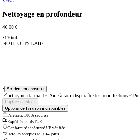
Verso
Shop All
Nettoyage en profondeur
40.00 €
•
150ml
NOTE OLI'S LAB
•
•
Solidement construit
nettoyant clarifiant
Aide à faire disparaître les imperfections
Pur
Rupture de stock
Options de livraison indisponibles
Paiement 100% sécurisé
Expédié depuis l'UE
Conformité et sécurité UE vérifiée
Retours acceptés sous 14 jours