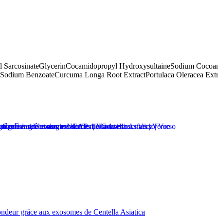
 Sarcosinate
Glycerin
Cocamidopropyl Hydroxysultaine
Sodium Cocoam
Sodium Benzoate
Curcuma Longa Root Extract
Portulaca Oleracea Extr
fondeur grâce aux exosomes de Centella Asiatica