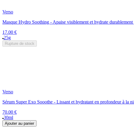
Verso
Masque Hydro Soothing - Apaise visiblement et hydrate durablement 
17.00 €
25g
Rupture de stock
Verso
Sérum Super Exo Sooothe - Lissant et hydratant en profondeur à la 
70.00 €
30ml
Ajouter au panier