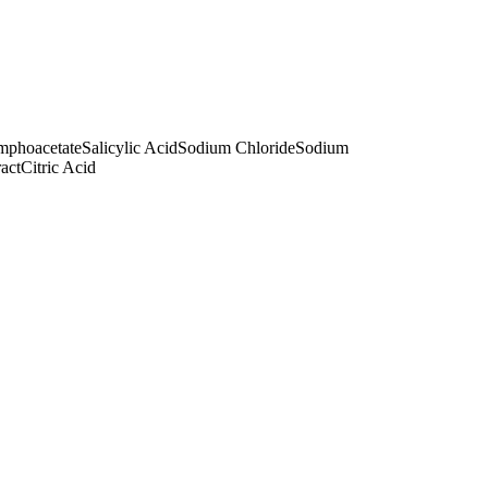
phoacetate
Salicylic Acid
Sodium Chloride
Sodium
act
Citric Acid