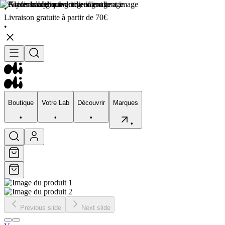
•
Livraison gratuite à partir de 70€
•
Boutique
Votre Lab
Découvrir
Marques
•
•
•
•
Boutique
Votre Lab
Découvrir
Marques
•
•
•
•
Previous slide
Next slide
Visage
Corps
Type de peau
Préocupation
Sélection