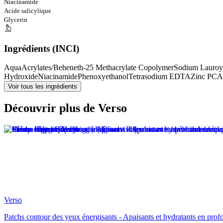
Niacinamide
Acide salicylique
Glycerin
Ingrédients (INCI)
Aqua
Acrylates/Beheneth-25 Methacrylate Copolymer
Sodium Lauroyl
Hydroxide
Niacinamide
Phenoxyethanol
Tetrasodium EDTA
Zinc PCA
Voir tous les ingrédients
Découvrir plus de Verso
Verso
Patchs contour des yeux énergisants - Apaisants et hydratants en pro