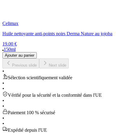
Celimax
Huile nettoyante anti-points noirs Derma Nature au jojoba
19.00 €
150ml
Ajouter au panier
Previous slide
Next slide
•
Sélection scientifiquement validée
•
•
Vérifié pour la sécurité et la conformité dans l'UE
•
•
Paiement 100 % sécurisé
•
•
Expédié depuis l'UE