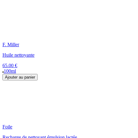
F. Miller
Huile nettoyante
65.00 €
100ml
Ajouter au panier
Foile
Recharge de nettoyant émulsion lactée