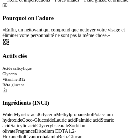
Pourquoi on l'adore
Enfin, un nettoyant qui comprend que nettoyer votre visage et
éliminer votre personnalité ne sont pas la même chose.
Actifs clés
Acide salicylique
Glycerin
Vitamine B12
Bêta-glucane
Ingrédients (INCI)
Water
Myristic acid
Glycerin
Methylpropanediol
Potassium
hydroxide
Coco-Glucoside
Lauric acid
Palmitic acid
Stearic
acid
Salicylic acid
Glyceryl stearate
Sorbitan
olivate
Fragrance
Disodium EDTA
1,2-
Hexanediol
Cyanocobalamin
Beta-Glucan