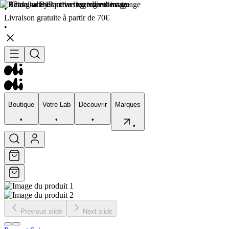
•
Livraison gratuite à partir de 70€
•
Boutique
Votre Lab
Découvrir
Marques
•
•
•
•
Boutique
Votre Lab
Découvrir
Marques
•
•
•
•
Previous slide
Next slide
Visage
Corps
Type de peau
Préocupation