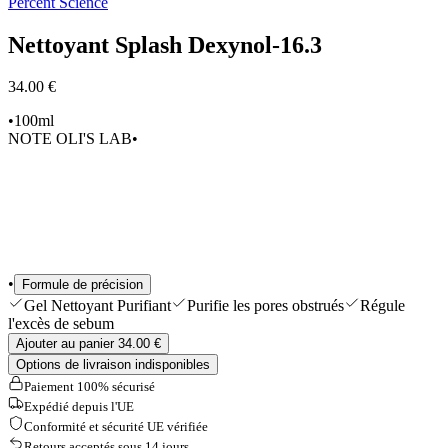
Percent Science
Sélections
Outils & Accessoires
Nettoyant Splash Dexynol-16.3
Shop All
34.00 €
•
100ml
NOTE OLI'S LAB
•
•
Formule de précision
Gel Nettoyant Purifiant
Purifie les pores obstrués
Régule
l'excès de sebum
Ajouter au panier 34.00 €
Options de livraison indisponibles
Paiement 100% sécurisé
Expédié depuis l'UE
Conformité et sécurité UE vérifiée
Retours acceptés sous 14 jours