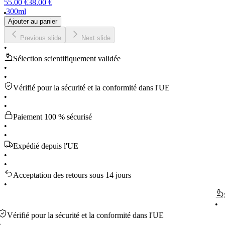
55.00 €
38.00 €
300ml
Ajouter au panier
Previous slide
Next slide
•
Sélection scientifiquement validée
•
•
Vérifié pour la sécurité et la conformité dans l'UE
•
•
Paiement 100 % sécurisé
•
•
Expédié depuis l'UE
•
•
Acceptation des retours sous 14 jours
•
Sélecti
•
fié pour la sécurité et la conformité dans l'UE