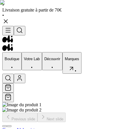
•
Livraison gratuite à partir de 70€
•
Boutique
Votre Lab
Découvrir
Marques
•
•
•
•
Boutique
Votre Lab
Découvrir
Marques
•
•
•
•
Previous slide
Next slide
Visage
Corps
Type de peau
Préocupation