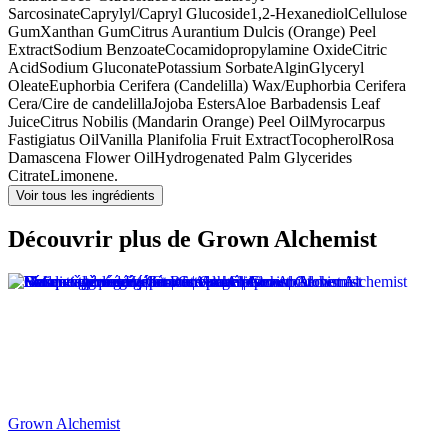
Sarcosinate
Caprylyl/Capryl Glucoside
1,2-Hexanediol
Cellulose
Gum
Xanthan Gum
Citrus Aurantium Dulcis (Orange) Peel
Extract
Sodium Benzoate
Cocamidopropylamine Oxide
Citric
Acid
Sodium Gluconate
Potassium Sorbate
Algin
Glyceryl
Oleate
Euphorbia Cerifera (Candelilla) Wax/Euphorbia Cerifera
Cera/Cire de candelilla
Jojoba Esters
Aloe Barbadensis Leaf
Juice
Citrus Nobilis (Mandarin Orange) Peel Oil
Myrocarpus
Fastigiatus Oil
Vanilla Planifolia Fruit Extract
Tocopherol
Rosa
Damascena Flower Oil
Hydrogenated Palm Glycerides
Citrate
Limonene.
Voir tous les ingrédients
Découvrir plus de Grown Alchemist
Grown Alchemist