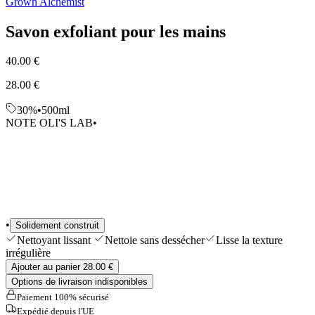
Grown Alchemist
Sélections
Outils & Accessoires
Savon exfoliant pour les mains
Shop All
40.00 €
28.00 €
30%
•
500ml
NOTE OLI'S LAB
•
•
Solidement construit
Nettoyant lissant
Nettoie sans dessécher
Lisse la texture
irrégulière
Ajouter au panier 28.00 €
Options de livraison indisponibles
Paiement 100% sécurisé
Expédié depuis l'UE