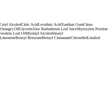
Cetyl Alcohol
Citric Acid
Levulinic Acid
Xanthan Gum
Citrus
 Orange) Oil
Glycerin
Aloe Barbadensis Leaf Juice
Myroxylon Pereirae
veolens Leaf Oil
Myristyl Alcohol
Stearyl
Limonene
Benzyl Benzoate
Benzyl Cinnamate
Citronellol
Linalool