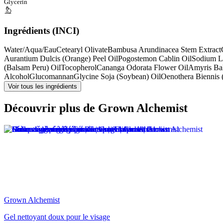
Glycerin
Ingrédients (INCI)
Water/Aqua/Eau
Cetearyl Olivate
Bambusa Arundinacea Stem Extract
Aurantium Dulcis (Orange) Peel Oil
Pogostemon Cablin Oil
Sodium L
(Balsam Peru) Oil
Tocopherol
Cananga Odorata Flower Oil
Amyris Bal
Alcohol
Glucomannan
Glycine Soja (Soybean) Oil
Oenothera Biennis 
Voir tous les ingrédients
Découvrir plus de Grown Alchemist
Grown Alchemist
Gel nettoyant doux pour le visage