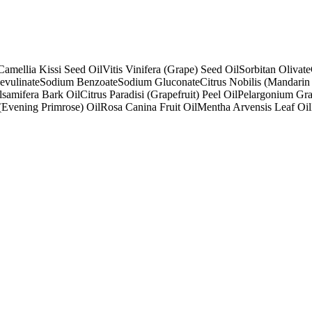
Camellia Kissi Seed Oil
Vitis Vinifera (Grape) Seed Oil
Sorbitan Olivate
evulinate
Sodium Benzoate
Sodium Gluconate
Citrus Nobilis (Mandarin
samifera Bark Oil
Citrus Paradisi (Grapefruit) Peel Oil
Pelargonium Gra
(Evening Primrose) Oil
Rosa Canina Fruit Oil
Mentha Arvensis Leaf Oil