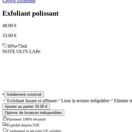
Grown Alchemist
Shop All
Exfoliant polissant
48.00 €
33.00 €
30%
•
75ml
NOTE OLI'S LAB
•
•
Solidement construit
Exfoliant lissant et affinant
Lisse la texture irrégulière
Elimine m
Ajouter au panier 33.00 €
Options de livraison indisponibles
Paiement 100% sécurisé
Expédié depuis l'UE
Conformité et sécurité UE vérifiée