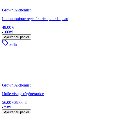
Grown Alchemist
Lotion tonique régénératrice pour la peau
48.00 €
100ml
Ajouter au panier
-30%
Grown Alchemist
Huile visage régénératrice
56.00 €
39.00 €
25ml
Ajouter au panier