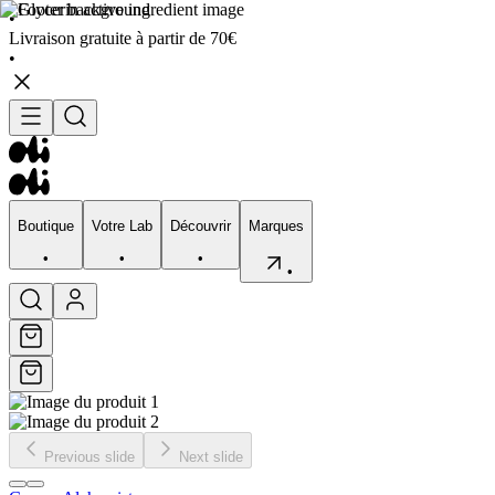
•
Livraison gratuite à partir de 70€
•
Boutique
Votre Lab
Découvrir
Marques
•
•
•
•
Boutique
Votre Lab
Découvrir
Marques
•
•
•
•
Previous slide
Next slide
Visage
Corps
Type de peau
Préocupation
Sélection