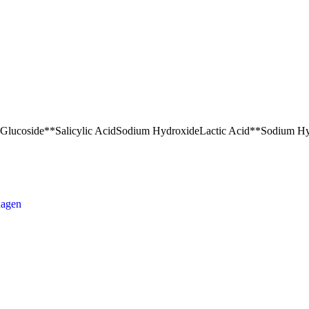
 Glucoside**
Salicylic Acid
Sodium Hydroxide
Lactic Acid**
Sodium Hy