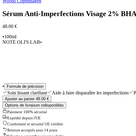
Woods Copenhagen
Shop All
Sérum Anti-Imperfections Visage 2% BH
48.00 €
•
100ml
NOTE OLI'S LAB
•
•
Formule de précision
Soin lissant clarifiant
Aide à faire disparaître les imperfections
P
Ajouter au panier 48.00 €
Options de livraison indisponibles
Paiement 100% sécurisé
Expédié depuis l'UE
Conformité et sécurité UE vérifiée
Retours acceptés sous 14 jours