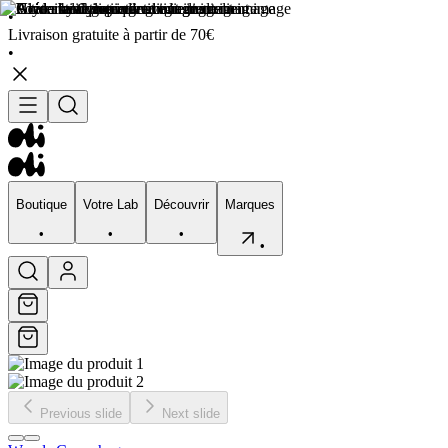
•
Livraison gratuite à partir de 70€
•
Boutique
Votre Lab
Découvrir
Marques
•
•
•
•
Boutique
Votre Lab
Découvrir
Marques
•
•
•
•
Previous slide
Next slide
Visage
Corps
Type de peau
Préocupation
Sélection