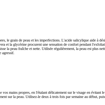
s, le grain de peau et les imperfections. L'acide salicylique aide à désin
 vera et la glycérine procurent une sensation de confort pendant l'exfolia
laisse la peau fraîche et nette. Utilisée régulièrement, la peau est plus ne
 agressif.
de vos mains propres, en l'étalant délicatement sur le visage en évitant 
ment sur la peau. Utilisez-le deux à trois fois par semaine au début, pu