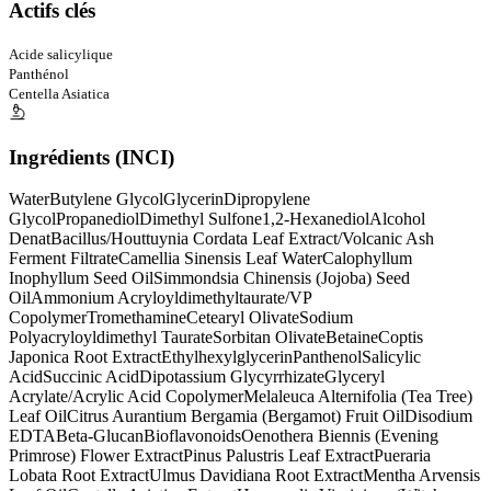
Actifs clés
Acide salicylique
Panthénol
Centella Asiatica
Ingrédients (INCI)
Water
Butylene Glycol
Glycerin
Dipropylene
Glycol
Propanediol
Dimethyl Sulfone
1,2-Hexanediol
Alcohol
Denat
Bacillus/Houttuynia Cordata Leaf Extract/Volcanic Ash
Ferment Filtrate
Camellia Sinensis Leaf Water
Calophyllum
Inophyllum Seed Oil
Simmondsia Chinensis (Jojoba) Seed
Oil
Ammonium Acryloyldimethyltaurate/VP
Copolymer
Tromethamine
Cetearyl Olivate
Sodium
Polyacryloyldimethyl Taurate
Sorbitan Olivate
Betaine
Coptis
Japonica Root Extract
Ethylhexylglycerin
Panthenol
Salicylic
Acid
Succinic Acid
Dipotassium Glycyrrhizate
Glyceryl
Acrylate/Acrylic Acid Copolymer
Melaleuca Alternifolia (Tea Tree)
Leaf Oil
Citrus Aurantium Bergamia (Bergamot) Fruit Oil
Disodium
EDTA
Beta-Glucan
Bioflavonoids
Oenothera Biennis (Evening
Primrose) Flower Extract
Pinus Palustris Leaf Extract
Pueraria
Lobata Root Extract
Ulmus Davidiana Root Extract
Mentha Arvensis