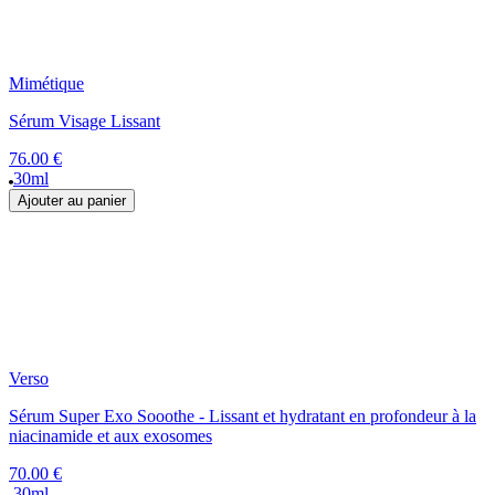
Mimétique
Sérum Visage Lissant
76.00 €
30ml
Ajouter au panier
Verso
Sérum Super Exo Sooothe - Lissant et hydratant en profondeur à la
niacinamide et aux exosomes
70.00 €
30ml