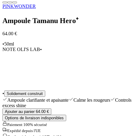
PINKWONDER
Sélections
Outils & Accessoires
Shop All
Ampoule Tamanu Hero⁺
64.00 €
•
50ml
NOTE OLI'S LAB
•
•
Solidement construit
Ampoule clarifiante et apaisante
Calme les rougeurs
Controls
excess shine
Ajouter au panier 64.00 €
Options de livraison indisponibles
Paiement 100% sécurisé
Expédié depuis l'UE