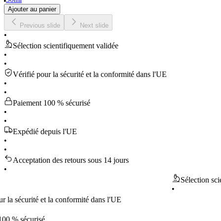
Ajouter au panier
Previous slide
Next slide
•
Sélection scientifiquement validée
•
•
Vérifié pour la sécurité et la conformité dans l'UE
•
•
Paiement 100 % sécurisé
•
•
Expédié depuis l'UE
•
•
Acceptation des retours sous 14 jours
•
Sélection scientifiq
•
curité et la conformité dans l'UE
écurisé