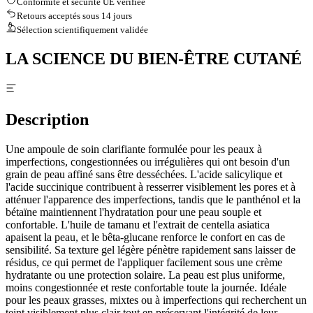
Conformité et sécurité UE vérifiée
Retours acceptés sous 14 jours
Sélection scientifiquement validée
LA SCIENCE DU BIEN-ÊTRE CUTANÉ
Description
Une ampoule de soin clarifiante formulée pour les peaux à
imperfections, congestionnées ou irrégulières qui ont besoin d'un
grain de peau affiné sans être desséchées. L'acide salicylique et
l'acide succinique contribuent à resserrer visiblement les pores et à
atténuer l'apparence des imperfections, tandis que le panthénol et la
bétaïne maintiennent l'hydratation pour une peau souple et
confortable. L'huile de tamanu et l'extrait de centella asiatica
apaisent la peau, et le bêta-glucane renforce le confort en cas de
sensibilité. Sa texture gel légère pénètre rapidement sans laisser de
résidus, ce qui permet de l'appliquer facilement sous une crème
hydratante ou une protection solaire. La peau est plus uniforme,
moins congestionnée et reste confortable toute la journée. Idéale
pour les peaux grasses, mixtes ou à imperfections qui recherchent un
teint visiblement plus clair tout en préservant l'intégrité de leur