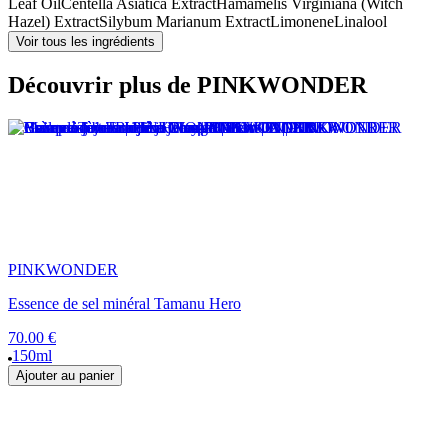
Leaf Oil
Centella Asiatica Extract
Hamamelis Virginiana (Witch
Hazel) Extract
Silybum Marianum Extract
Limonene
Linalool
Voir tous les ingrédients
Découvrir plus de PINKWONDER
PINKWONDER
Essence de sel minéral Tamanu Hero
70.00 €
150ml
Ajouter au panier