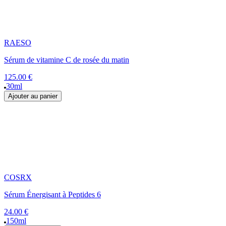
RAESO
Sérum de vitamine C de rosée du matin
125.00 €
30ml
Ajouter au panier
COSRX
Sérum Énergisant à Peptides 6
24.00 €
150ml