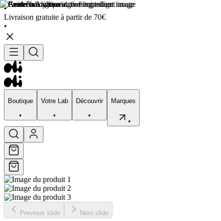
•
Livraison gratuite à partir de 70€
•
Boutique
Votre Lab
Découvrir
Marques
•
•
•
•
Boutique
Votre Lab
Découvrir
Marques
•
•
•
•
Previous slide
Next slide
Visage
Corps
Type de peau
Préocupation