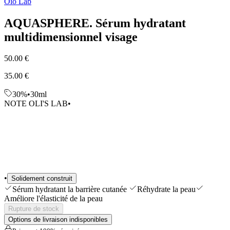
Oio Lab
Sélections
Outils & Accessoires
AQUASPHERE. Sérum hydratant
Shop All
multidimensionnel visage
50.00 €
35.00 €
30%
•
30ml
NOTE OLI'S LAB
•
•
Solidement construit
Sérum hydratant la barrière cutanée
Réhydrate la peau
Améliore l'élasticité de la peau
Rupture de stock
Options de livraison indisponibles