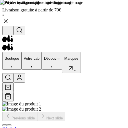
•
Livraison gratuite à partir de 70€
•
Boutique
Votre Lab
Découvrir
Marques
•
•
•
•
Boutique
Votre Lab
Découvrir
Marques
•
•
•
•
Previous slide
Next slide
Visage
Corps
Type de peau
Préocupation