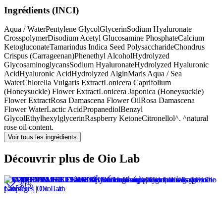
Ingrédients (INCI)
Aqua / Water
Pentylene Glycol
Glycerin
Sodium Hyaluronate
Crosspolymer
Disodium Acetyl Glucosamine Phosphate
Calcium
Ketogluconate
Tamarindus Indica Seed Polysaccharide
Chondrus
Crispus (Carrageenan)
Phenethyl Alcohol
Hydrolyzed
Glycosaminoglycans
Sodium Hyaluronate
Hydrolyzed Hyaluronic
Acid
Hyaluronic Acid
Hydrolyzed Algin
Maris Aqua / Sea
Water
Chlorella Vulgaris Extract
Lonicera Caprifolium
(Honeysuckle) Flower Extract
Lonicera Japonica (Honeysuckle)
Flower Extract
Rosa Damascena Flower Oil
Rosa Damascena
Flower Water
Lactic Acid
Propanediol
Benzyl
Glycol
Ethylhexylglycerin
Raspberry Ketone
Citronellol^. ^natural
rose oil content.
Voir tous les ingrédients
Découvrir plus de Oio Lab
-30%