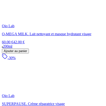
Oio Lab
O-MEGA MILK. Lait nettoyant et masque hydratant visage
60.00 €
42.00 €
200ml
Ajouter au panier
-30%
Oio Lab
SUPERPAUSE. Crème réparatrice visage