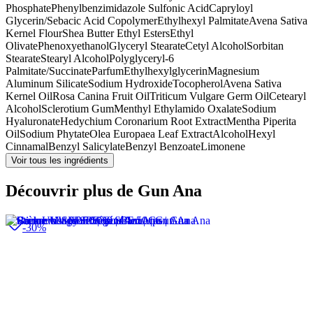
Phosphate
Phenylbenzimidazole Sulfonic Acid
Capryloyl
Glycerin/Sebacic Acid Copolymer
Ethylhexyl Palmitate
Avena Sativa
Kernel Flour
Shea Butter Ethyl Esters
Ethyl
Olivate
Phenoxyethanol
Glyceryl Stearate
Cetyl Alcohol
Sorbitan
Stearate
Stearyl Alcohol
Polyglyceryl-6
Palmitate/Succinate
Parfum
Ethylhexylglycerin
Magnesium
Aluminum Silicate
Sodium Hydroxide
Tocopherol
Avena Sativa
Kernel Oil
Rosa Canina Fruit Oil
Triticum Vulgare Germ Oil
Cetearyl
Alcohol
Sclerotium Gum
Menthyl Ethylamido Oxalate
Sodium
Hyaluronate
Hedychium Coronarium Root Extract
Mentha Piperita
Oil
Sodium Phytate
Olea Europaea Leaf Extract
Alcohol
Hexyl
Cinnamal
Benzyl Salicylate
Benzyl Benzoate
Limonene
Voir tous les ingrédients
Découvrir plus de Gun Ana
-30%