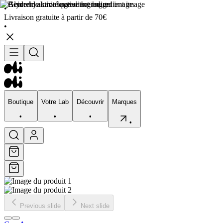
•
Livraison gratuite à partir de 70€
•
Boutique
Votre Lab
Découvrir
Marques
•
•
•
•
Boutique
Votre Lab
Découvrir
Marques
•
•
•
•
Previous slide
Next slide
Visage
Corps
Type de peau
Préocupation