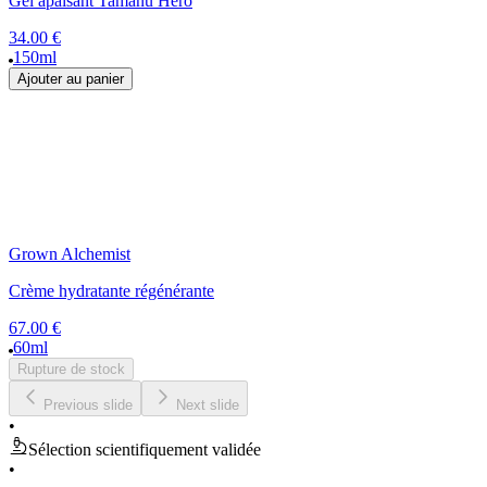
Gel apaisant Tamanu Hero
34.00 €
150ml
Ajouter au panier
Grown Alchemist
Crème hydratante régénérante
67.00 €
60ml
Rupture de stock
Previous slide
Next slide
•
Sélection scientifiquement validée
•