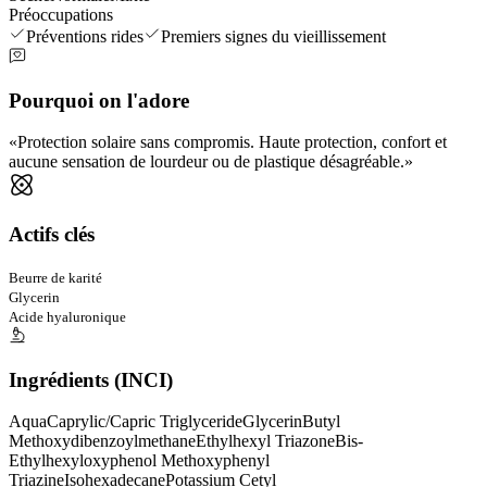
Préoccupations
Préventions rides
Premiers signes du vieillissement
Pourquoi on l'adore
Protection solaire sans compromis. Haute protection, confort et
aucune sensation de lourdeur ou de plastique désagréable.
Actifs clés
Beurre de karité
Glycerin
Acide hyaluronique
Ingrédients (INCI)
Aqua
Caprylic/Capric Triglyceride
Glycerin
Butyl
Methoxydibenzoylmethane
Ethylhexyl Triazone
Bis-
Ethylhexyloxyphenol Methoxyphenyl
Triazine
Isohexadecane
Potassium Cetyl