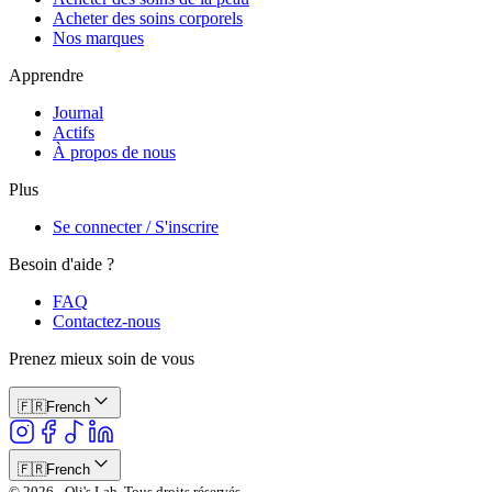
Acheter des soins corporels
Nos marques
Apprendre
Journal
Actifs
À propos de nous
Plus
Se connecter / S'inscrire
Besoin d'aide ?
FAQ
Contactez-nous
Prenez mieux soin de vous
🇫🇷
French
🇫🇷
French
© 2026 - Oli's Lab. Tous droits réservés.