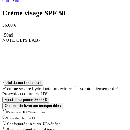
Gun Ana
Sélections
Outils & Accessoires
Crème visage SPF 50
Shop All
36.00 €
•
50ml
NOTE OLI'S LAB
•
•
Solidement construit
crème solaire hydratante protectrice
Hydrate intensément
Protection contre les UV
Ajouter au panier 36.00 €
Options de livraison indisponibles
Paiement 100% sécurisé
Expédié depuis l'UE
Conformité et sécurité UE vérifiée
Retours acceptés sous 14 jours