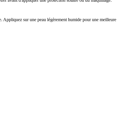
trer avant d'appliquer une protection solaire ou du maquillage.
guée. Appliquez sur une peau légèrement humide pour une meilleure