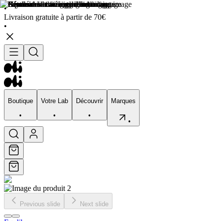
•
Livraison gratuite à partir de 70€
•
Boutique
Votre Lab
Découvrir
Marques
•
•
•
•
Boutique
Votre Lab
Découvrir
Marques
•
•
•
•
Previous slide
Next slide
Visage
Corps
Type de peau
Préocupation
Sélection