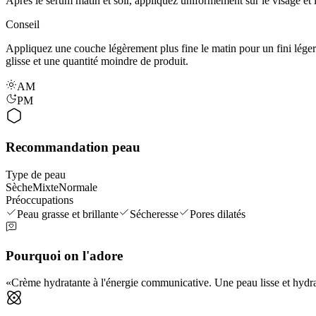
Après le sérum matin et soir, appliquez uniformément sur le visage et 
Conseil
Appliquez une couche légèrement plus fine le matin pour un fini léger
glisse et une quantité moindre de produit.
AM
PM
Recommandation peau
Type de peau
Sèche
Mixte
Normale
Préoccupations
Peau grasse et brillante
Sécheresse
Pores dilatés
Pourquoi on l'adore
Crème hydratante à l'énergie communicative. Une peau lisse et hydra