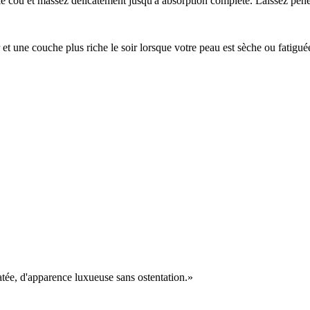
le cou et massez délicatement jusqu'à absorption complète. Laissez péné
 et une couche plus riche le soir lorsque votre peau est sèche ou fati
tée, d'apparence luxueuse sans ostentation.