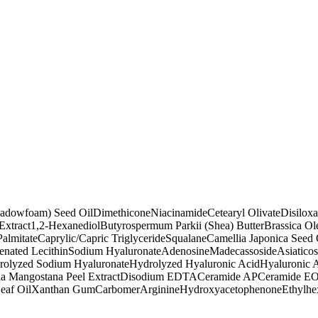
eadowfoam) Seed Oil
Dimethicone
Niacinamide
Cetearyl Olivate
Disilox
Extract
1,2-Hexanediol
Butyrospermum Parkii (Shea) Butter
Brassica Ole
Palmitate
Caprylic/Capric Triglyceride
Squalane
Camellia Japonica Seed 
nated Lecithin
Sodium Hyaluronate
Adenosine
Madecassoside
Asiaticos
rolyzed Sodium Hyaluronate
Hydrolyzed Hyaluronic Acid
Hyaluronic 
ia Mangostana Peel Extract
Disodium EDTA
Ceramide AP
Ceramide E
eaf Oil
Xanthan Gum
Carbomer
Arginine
Hydroxyacetophenone
Ethylhe