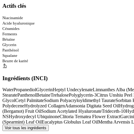
Actifs clés
Niacinamide
Acide hyaluronique
Céramides
Ferments
Bétaïne
Glycerin
Panthénol
Squalane
Beurre de karité
Ingrédients (INCI)
Water
Propanediol
Glycerin
Heptyl Undecylenate
Limnanthes Alba (M
Stearate
Panthenol
Betaine
Trehalose
Polyglycerin-3
Citrus Unshiu Peel 
Glycol
Cetyl Palmitate
Sodium Polyacryloyldimethyl Taurate
Sorbitan 
Polydecene
Hydrolyzed Collagen
Adansonia Digitata Seed Oil
Hydroge
(Bergamot) Fruit Oil
Sodium Acetylated Hyaluronate
Trideceth-10
Hyd
NS
Hydroxydecyl Ubiquinone
Clitoria Ternatea Flower Extract
Garcin
(Spearmint) Leaf Oil
Eucalyptus Globulus Leaf Oil
Mentha Arvensis L
Voir tous les ingrédients