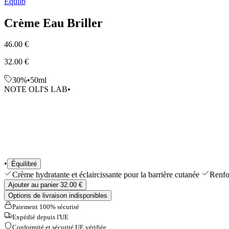
Equlib
Shop All
Crème Eau Briller
46.00 €
32.00 €
30%
•
50ml
NOTE OLI'S LAB
•
•
Équilibré
Crème hydratante et éclaircissante pour la barrière cutanée
Renfor
Ajouter au panier 32.00 €
Options de livraison indisponibles
Paiement 100% sécurisé
Expédié depuis l'UE
Conformité et sécurité UE vérifiée