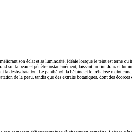
iorant son éclat et sa luminosité. Idéale lorsque le teint est terne ou ir
 fond sur la peau et pénètre instantanément, laissant un fini doux et lumin
ent la déshydratation. Le panthénol, la bétaïne et le tréhalose maintienn
tation de la peau, tandis que des extraits botaniques, dont des écorces d