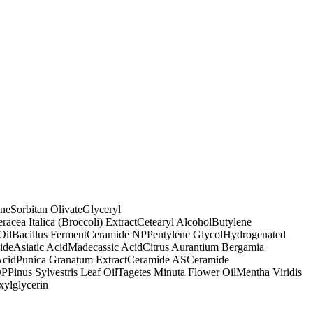
ane
Sorbitan Olivate
Glyceryl
racea Italica (Broccoli) Extract
Cetearyl Alcohol
Butylene
Oil
Bacillus Ferment
Ceramide NP
Pentylene Glycol
Hydrogenated
ide
Asiatic Acid
Madecassic Acid
Citrus Aurantium Bergamia
Acid
Punica Granatum Extract
Ceramide AS
Ceramide
OP
Pinus Sylvestris Leaf Oil
Tagetes Minuta Flower Oil
Mentha Viridis
xylglycerin