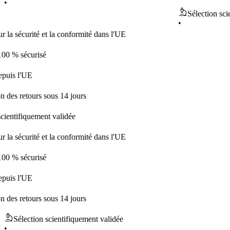
•
Sélection scientifiq
•
curité et la conformité dans l'UE
écurisé
'UE
etours sous 14 jours
fiquement validée
curité et la conformité dans l'UE
écurisé
'UE
etours sous 14 jours
Sélection scientifiquement validée
•