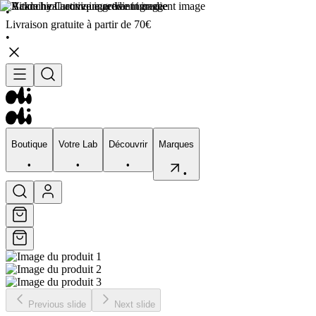
•
Livraison gratuite à partir de 70€
•
Boutique
Votre Lab
Découvrir
Marques
•
•
•
•
Boutique
Votre Lab
Découvrir
Marques
•
•
•
•
Previous slide
Next slide
Visage
Corps
Type de peau
Préocupation