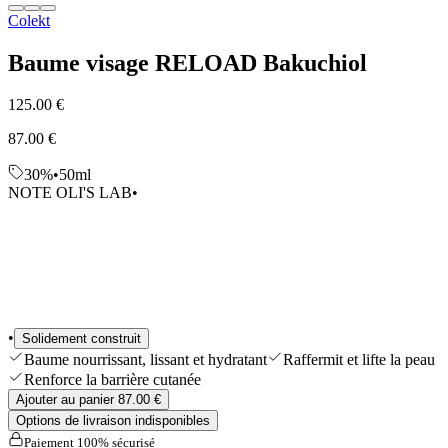
Colekt
Sélections
Outils & Accessoires
Shop All
Baume visage RELOAD Bakuchiol
125.00 €
87.00 €
30%
•
50ml
NOTE OLI'S LAB
•
•
Solidement construit
Baume nourrissant, lissant et hydratant
Raffermit et lifte la peau
Renforce la barrière cutanée
Ajouter au panier 87.00 €
Options de livraison indisponibles
Paiement 100% sécurisé