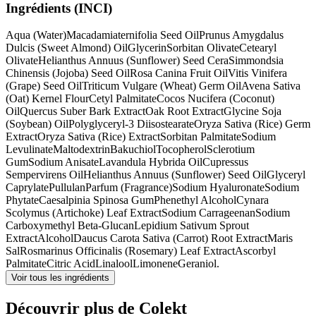
Ingrédients (INCI)
Aqua (Water)
Macadamiaternifolia Seed Oil
Prunus Amygdalus
Dulcis (Sweet Almond) Oil
Glycerin
Sorbitan Olivate
Cetearyl
Olivate
Helianthus Annuus (Sunflower) Seed Cera
Simmondsia
Chinensis (Jojoba) Seed Oil
Rosa Canina Fruit Oil
Vitis Vinifera
(Grape) Seed Oil
Triticum Vulgare (Wheat) Germ Oil
Avena Sativa
(Oat) Kernel Flour
Cetyl Palmitate
Cocos Nucifera (Coconut)
Oil
Quercus Suber Bark Extract
Oak Root Extract
Glycine Soja
(Soybean) Oil
Polyglyceryl-3 Diisostearate
Oryza Sativa (Rice) Germ
Extract
Oryza Sativa (Rice) Extract
Sorbitan Palmitate
Sodium
Levulinate
Maltodextrin
Bakuchiol
Tocopherol
Sclerotium
Gum
Sodium Anisate
Lavandula Hybrida Oil
Cupressus
Sempervirens Oil
Helianthus Annuus (Sunflower) Seed Oil
Glyceryl
Caprylate
Pullulan
Parfum (Fragrance)
Sodium Hyaluronate
Sodium
Phytate
Caesalpinia Spinosa Gum
Phenethyl Alcohol
Cynara
Scolymus (Artichoke) Leaf Extract
Sodium Carrageenan
Sodium
Carboxymethyl Beta-Glucan
Lepidium Sativum Sprout
Extract
Alcohol
Daucus Carota Sativa (Carrot) Root Extract
Maris
Sal
Rosmarinus Officinalis (Rosemary) Leaf Extract
Ascorbyl
Palmitate
Citric Acid
Linalool
Limonene
Geraniol.
Voir tous les ingrédients
Découvrir plus de Colekt