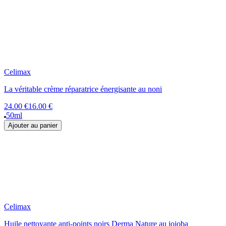
Celimax
La véritable crème réparatrice énergisante au noni
24.00 €
16.00 €
50ml
Ajouter au panier
Celimax
Huile nettoyante anti-points noirs Derma Nature au jojoba