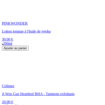
PINKWONDER
Lotion tonique à l'huile de jojoba
30.00 €
200ml
Ajouter au panier
Celimax
Ji Woo Gae Heartleaf BHA - Tampons exfoliants
20.00 €