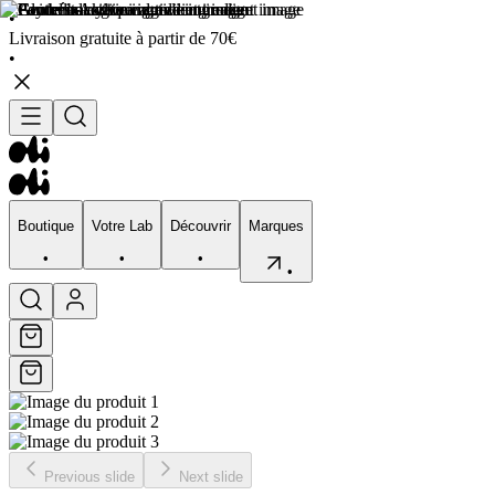
•
Livraison gratuite à partir de 70€
•
Boutique
Votre Lab
Découvrir
Marques
•
•
•
•
Boutique
Votre Lab
Découvrir
Marques
•
•
•
•
Previous slide
Next slide
Visage
Corps
Type de peau
Préocupation