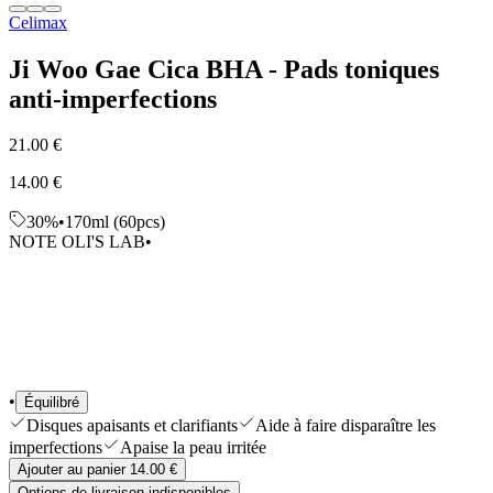
Celimax
Sélections
Outils & Accessoires
Shop All
Ji Woo Gae Cica BHA - Pads toniques
anti-imperfections
21.00 €
14.00 €
30%
•
170ml (60pcs)
NOTE OLI'S LAB
•
•
Équilibré
Disques apaisants et clarifiants
Aide à faire disparaître les
imperfections
Apaise la peau irritée
Ajouter au panier 14.00 €
Options de livraison indisponibles