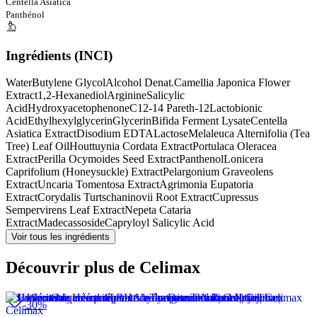
Centella Asiatica
Panthénol
Ingrédients (INCI)
Water
Butylene Glycol
Alcohol Denat.
Camellia Japonica Flower
Extract
1,2-Hexanediol
Arginine
Salicylic
Acid
Hydroxyacetophenone
C12-14 Pareth-12
Lactobionic
Acid
Ethylhexylglycerin
Glycerin
Bifida Ferment Lysate
Centella
Asiatica Extract
Disodium EDTA
Lactose
Melaleuca Alternifolia (Tea
Tree) Leaf Oil
Houttuynia Cordata Extract
Portulaca Oleracea
Extract
Perilla Ocymoides Seed Extract
Panthenol
Lonicera
Caprifolium (Honeysuckle) Extract
Pelargonium Graveolens
Extract
Uncaria Tomentosa Extract
Agrimonia Eupatoria
Extract
Corydalis Turtschaninovii Root Extract
Cupressus
Sempervirens Leaf Extract
Nepeta Cataria
Extract
Madecassoside
Capryloyl Salicylic Acid
Voir tous les ingrédients
Découvrir plus de Celimax
-30%