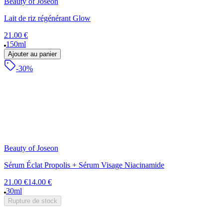
Beauty of Joseon
Lait de riz régénérant Glow
21.00 €
150ml
Ajouter au panier
-30%
Beauty of Joseon
Sérum Éclat Propolis + Sérum Visage Niacinamide
21.00 €
14.00 €
30ml
Rupture de stock