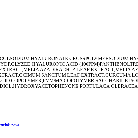
YCOL
SODIUM HYALURONATE CROSSPOLYMER
SODIUM HY
YDROLYZED HYALURONIC ACID (100PPM)
PANTHENOL
TR
XTRACT,MELIA AZADIRACHTA LEAF EXTRACT,MELIA AZ
XTRACT,OCIMUM SANCTUM LEAF EXTRACT,CURCUMA LO
C ACID COPOLYMER,PVM/MA COPOLYMER,SACCHARIDE I
EDIOL,HYDROXYACETOPHENONE,PORTULACA OLERACEA