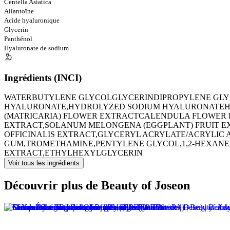
Centella Asiatica
Allantoïne
Acide hyaluronique
Glycerin
Panthénol
Hyaluronate de sodium
Ingrédients (INCI)
WATER
BUTYLENE GLYCOL
GLYCERIN
DIPROPYLENE GL
HYALURONATE,HYDROLYZED SODIUM HYALURONATE
H
(MATRICARIA) FLOWER EXTRACT
CALENDULA FLOWER E
EXTRACT,SOLANUM MELONGENA (EGGPLANT) FRUIT E
OFFICINALIS EXTRACT,GLYCERYL ACRYLATE/ACRYLI
GUM,TROMETHAMINE,PENTYLENE GLYCOL,1,2-HEXAN
EXTRACT,ETHYLHEXYLGLYCERIN
Voir tous les ingrédients
Découvrir plus de Beauty of Joseon