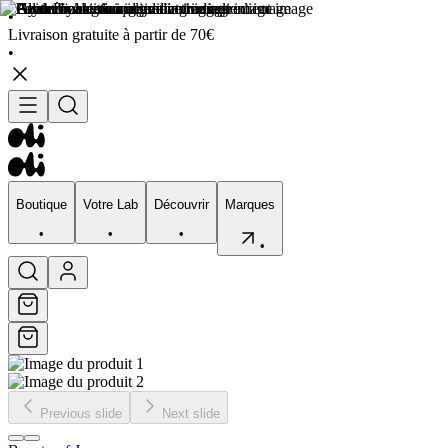
•
Livraison gratuite à partir de 70€
•
Boutique
Votre Lab
Découvrir
Marques
•
•
•
•
Boutique
Votre Lab
Découvrir
Marques
•
•
•
•
Previous slide
Next slide
Visage
Corps
Type de peau
Préocupation
Sélection