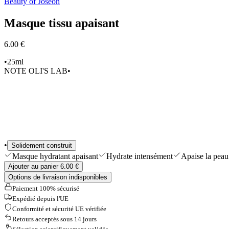
Beauty of Joseon
Shop All
Masque tissu apaisant
6.00 €
•
25ml
NOTE OLI'S LAB
•
•
Solidement construit
Masque hydratant apaisant
Hydrate intensément
Apaise la peau 
Ajouter au panier 6.00 €
Options de livraison indisponibles
Paiement 100% sécurisé
Expédié depuis l'UE
Conformité et sécurité UE vérifiée
Retours acceptés sous 14 jours