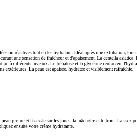
es ou réactives tout en les hydratant. Idéal après une exfoliation, lors
rant une sensation de fraîcheur et d'apaisement. La centella asiatica, le
ation à différents niveaux. Le tréhalose et la glycérine renforcent l'hyd
ons extérieures. La peau est apaisée, hydratée et visiblement rafraîchie.
eau propre et lissez-le sur les joues, la mâchoire et le front. Laissez po
pliquez ensuite votre crème hydratante.