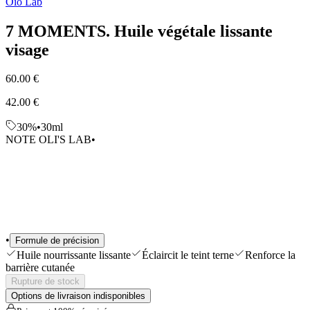
Oio Lab
Sélections
Outils & Accessoires
7 MOMENTS. Huile végétale lissante
Shop All
visage
60.00 €
42.00 €
30%
•
30ml
NOTE OLI'S LAB
•
•
Formule de précision
Huile nourrissante lissante
Éclaircit le teint terne
Renforce la
barrière cutanée
Rupture de stock
Options de livraison indisponibles