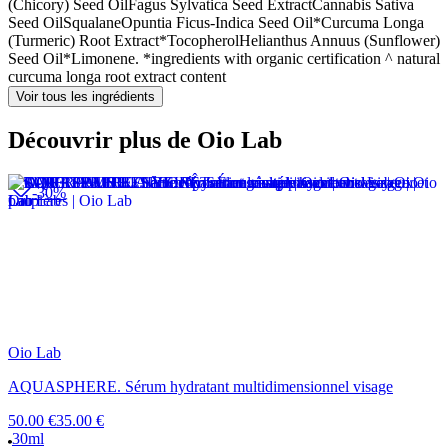
(Chicory) Seed Oil
Fagus Sylvatica Seed Extract
Cannabis Sativa
Seed Oil
Squalane
Opuntia Ficus-Indica Seed Oil*
Curcuma Longa
(Turmeric) Root Extract*
Tocopherol
Helianthus Annuus (Sunflower)
Seed Oil*
Limonene. *ingredients with organic certification ^ natural
curcuma longa root extract content
Voir tous les ingrédients
Découvrir plus de Oio Lab
-30%
Oio Lab
AQUASPHERE. Sérum hydratant multidimensionnel visage
50.00 €
35.00 €
30ml