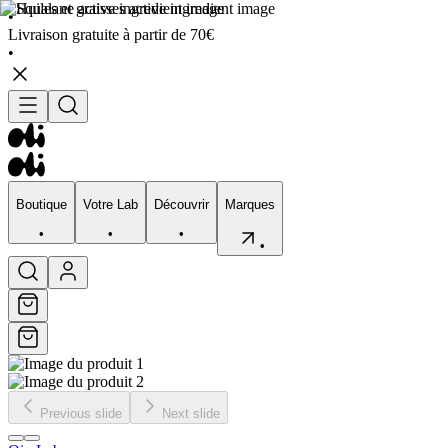
•
Livraison gratuite à partir de 70€
•
Boutique
Votre Lab
Découvrir
Marques
•
•
•
•
Boutique
Votre Lab
Découvrir
Marques
•
•
•
•
Previous slide
Next slide
Visage
Corps
Type de peau
Préocupation