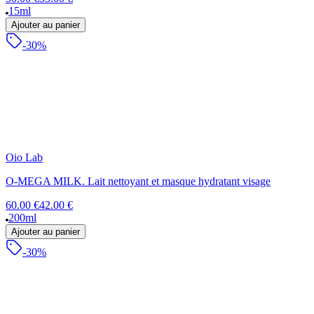
15ml
Ajouter au panier
-30%
Oio Lab
O-MEGA MILK. Lait nettoyant et masque hydratant visage
60.00 €
42.00 €
200ml
Ajouter au panier
-30%