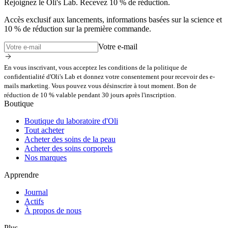
Rejoignez le Oli's Lab. Recevez 10 % de réduction.
Accès exclusif aux lancements, informations basées sur la science et
10 % de réduction sur la première commande.
Votre e-mail
En vous inscrivant, vous acceptez les conditions de la politique de
confidentialité d'Oli's Lab et donnez votre consentement pour recevoir des e-
mails marketing. Vous pouvez vous désinscrire à tout moment. Bon de
réduction de 10 % valable pendant 30 jours après l'inscription.
Boutique
Boutique du laboratoire d'Oli
Tout acheter
Acheter des soins de la peau
Acheter des soins corporels
Nos marques
Apprendre
Journal
Actifs
À propos de nous
Plus