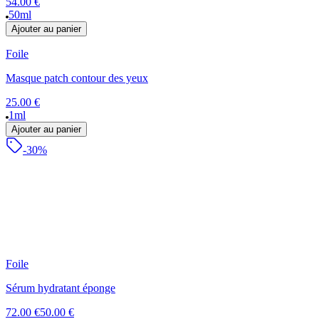
54.00 €
50ml
Ajouter au panier
Foile
Masque patch contour des yeux
25.00 €
1ml
Ajouter au panier
-30%
Foile
Sérum hydratant éponge
72.00 €
50.00 €