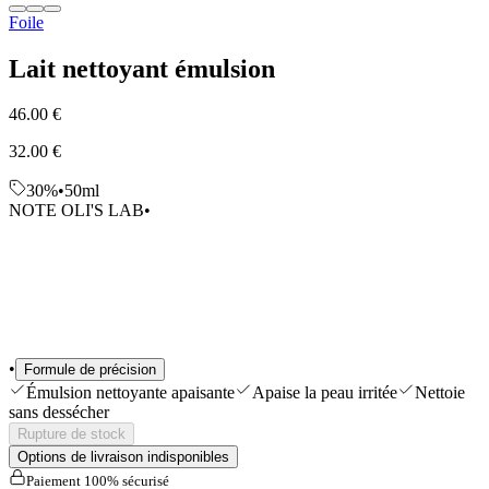
Foile
Sélections
Outils & Accessoires
Shop All
Lait nettoyant émulsion
46.00 €
32.00 €
30%
•
50ml
NOTE OLI'S LAB
•
•
Formule de précision
Émulsion nettoyante apaisante
Apaise la peau irritée
Nettoie
sans dessécher
Rupture de stock
Options de livraison indisponibles
Paiement 100% sécurisé