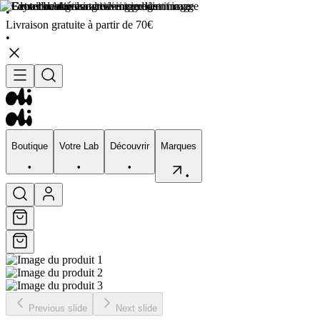
•
Livraison gratuite à partir de 70€
•
Boutique
Votre Lab
Découvrir
Marques
•
•
•
•
Boutique
Votre Lab
Découvrir
Marques
•
•
•
•
Previous slide
Next slide
Visage
Corps
Type de peau
Préocupation