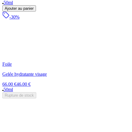
50ml
Ajouter au panier
-30%
Foile
Gelée hydratante visage
66.00 €
46.00 €
50ml
Rupture de stock