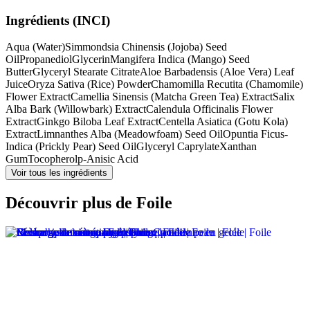
Ingrédients (INCI)
Aqua (Water)
Simmondsia Chinensis (Jojoba) Seed
Oil
Propanediol
Glycerin
Mangifera Indica (Mango) Seed
Butter
Glyceryl Stearate Citrate
Aloe Barbadensis (Aloe Vera) Leaf
Juice
Oryza Sativa (Rice) Powder
Chamomilla Recutita (Chamomile)
Flower Extract
Camellia Sinensis (Matcha Green Tea) Extract
Salix
Alba Bark (Willowbark) Extract
Calendula Officinalis Flower
Extract
Ginkgo Biloba Leaf Extract
Centella Asiatica (Gotu Kola)
Extract
Limnanthes Alba (Meadowfoam) Seed Oil
Opuntia Ficus-
Indica (Prickly Pear) Seed Oil
Glyceryl Caprylate
Xanthan
Gum
Tocopherol
p-Anisic Acid
Voir tous les ingrédients
Découvrir plus de Foile