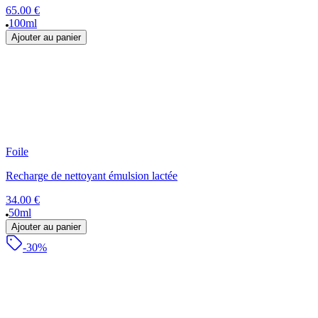
65.00 €
100ml
Ajouter au panier
Foile
Recharge de nettoyant émulsion lactée
34.00 €
50ml
Ajouter au panier
-30%