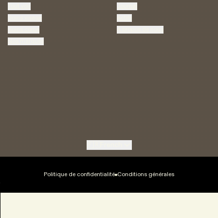
Tout voir
Journal
Soins visage
Actifs
Soins corps
À propos de nous
Nos marques
🇫🇷
French
Politique de confidentialité
Conditions générales