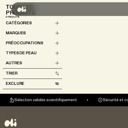
MEILLEURES VENTES
TOUS LES
PRODUITS
0
PRODUITS
CATÉGORIES
MARQUES
PRÉOCCUPATIONS
TYPES DE PEAU
AUTRES
TRIER
EXCLURE
Sélection validée scientifiquement
Sécurité et c