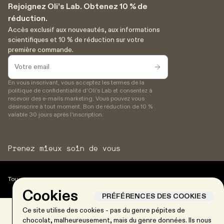
Rejoignez Oli’s Lab. Obtenez 10 % de
réduction.
Accès exclusif aux nouveautés, aux informations
scientifiques et 10 % de réduction sur votre
première commande.
En vous inscrivant, vous acceptez les termes de la
politique de confidentialité d'Oli's Lab et consentez à
recevoir des e-mails marketing. Vous pouvez vous
désinscrire à tout moment. Bon de réduction de 10 %
valable 30 jours après l'inscription.
Prenez mieux soin de vous
Tous droits réservés.
Cookies
PRÉFÉRENCES DES COOKIES
Ce site utilise des cookies - pas du genre pépites de
chocolat, malheureusement, mais du genre données. Ils nous