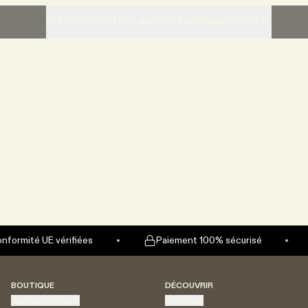
BOUTIQUE
VOTRE LAB
DÉCOUVRIR
MARQUES
onformité UE vérifiées
Paiement 100% sécurisé
BOUTIQUE
DÉCOUVRIR
Boutique Oli's Lab
Éditoriaux