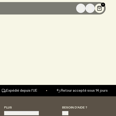
La meilleure sélection
0
Expédié depuis l'UE
Retour accepté sous 14 jours
PLUS
BESOIN D'AIDE ?
Se connecter / S'inscrire
FAQ